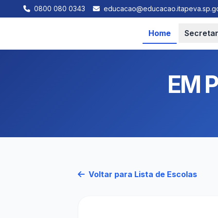
0800 080 0343
educacao@educacao.itapeva.sp.go
Home
Secretar
EM 
Voltar para Lista de Escolas